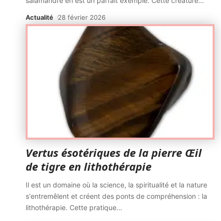
salamandre en est un parfait exemple. Cette créature
…
Actualité
28 février 2026
Vertus ésotériques de la pierre Œil
de tigre en lithothérapie
Il est un domaine où la science, la spiritualité et la nature
s'entremêlent et créent des ponts de compréhension : la
lithothérapie. Cette pratique
…